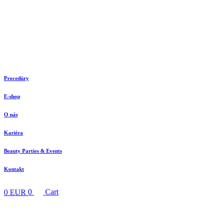
Preskočiť
na
obsah
Procedúry
E-shop
O nás
Kariéra
Beauty Parties & Events
Kontakt
0
EUR
0
Cart